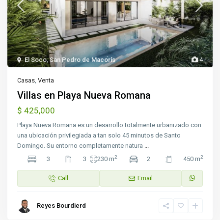
El Soco
,
San Pedro de Macorís
4
Casas
,
Venta
Villas en Playa Nueva Romana
$ 425,000
Playa Nueva Romana es un desarrollo totalmente urbanizado con
una ubicación privilegiada a tan solo 45 minutos de Santo
Domingo. Su entorno completamente natura
...
2
2
3
3
230 m
2
450 m
Call
Email
Reyes Bourdierd