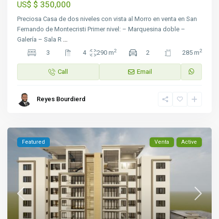
$ 350,000
US$
Preciosa Casa de dos niveles con vista al Morro en venta en San
Fernando de Montecristi Primer nivel: – Marquesina doble –
Galería – Sala R
...
2
2
3
4
290 m
2
285 m
Call
Email
Reyes Bourdierd
Featured
Venta
Active