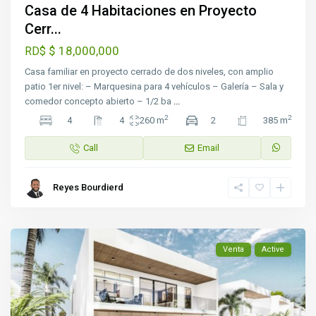
Casa de 4 Habitaciones en Proyecto
Cerr...
$ 18,000,000
RD$
Casa familiar en proyecto cerrado de dos niveles, con amplio
patio 1er nivel: – Marquesina para 4 vehículos – Galería – Sala y
comedor concepto abierto – 1/2 ba
...
2
2
4
4
260 m
2
385 m
Call
Email
Reyes Bourdierd
Venta
Active