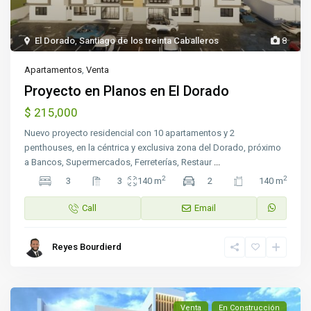
El Dorado
,
Santiago de los treinta Caballeros
8
Apartamentos
,
Venta
Proyecto en Planos en El Dorado
$ 215,000
Nuevo proyecto residencial con 10 apartamentos y 2
penthouses, en la céntrica y exclusiva zona del Dorado, próximo
a Bancos, Supermercados, Ferreterías, Restaur
...
2
2
3
3
140 m
2
140 m
Call
Email
Reyes Bourdierd
Venta
En Construcción