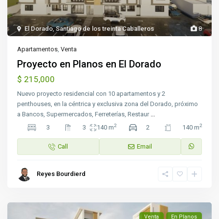
El Dorado
,
Santiago de los treinta Caballeros
8
Apartamentos
,
Venta
Proyecto en Planos en El Dorado
$ 215,000
Nuevo proyecto residencial con 10 apartamentos y 2
penthouses, en la céntrica y exclusiva zona del Dorado, próximo
a Bancos, Supermercados, Ferreterías, Restaur
...
2
2
3
3
140 m
2
140 m
Call
Email
Reyes Bourdierd
Venta
En Planos