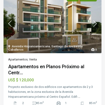
Avenida Hispanoamericana
,
Santiago de los treinta
Caballeros
8
Apartamentos
,
Venta
Apartamentos en Planos Próximo al
Centr...
$ 120,000
US$
Proyecto exclusivo de dos edificios con apartamentos de 2 y 3
habitaciones, en la zona exclusiva de la Avenida
Hispanoamericana próximo al Centro Español. Edifi
...
2
2
2
85 m
1
85 m