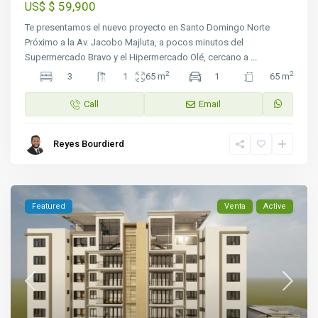
$ 59,900
US$
Te presentamos el nuevo proyecto en Santo Domingo Norte
Próximo a la Av. Jacobo Majluta, a pocos minutos del
Supermercado Bravo y el Hipermercado Olé, cercano a
...
2
2
3
1
65 m
1
65 m
Call
Email
Reyes Bourdierd
Featured
Venta
Active