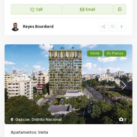
Call
Email
Reyes Bourdierd
Venta
En Planos
Gazcue
,
Distrito Nacional
8
Apartamentos
,
Venta