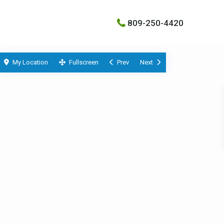
809-250-4420
My Location
Fullscreen
Prev
Next