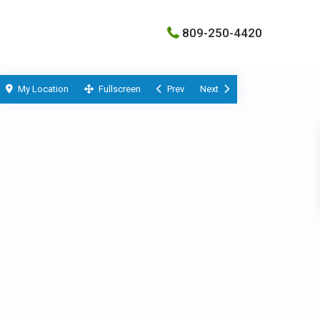
809-250-4420
My Location
Fullscreen
Prev
Next