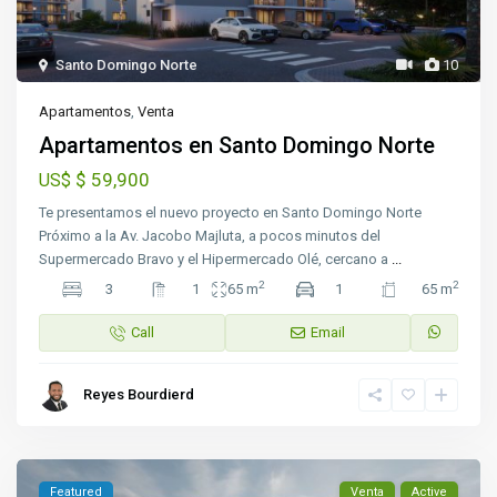
Santo Domingo Norte
10
Apartamentos
,
Venta
Apartamentos en Santo Domingo Norte
$ 59,900
US$
Te presentamos el nuevo proyecto en Santo Domingo Norte
Próximo a la Av. Jacobo Majluta, a pocos minutos del
Supermercado Bravo y el Hipermercado Olé, cercano a
...
2
2
3
1
65 m
1
65 m
Call
Email
Reyes Bourdierd
Featured
Venta
Active