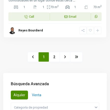
comodidades en un lugar donde estás cerca
...
2
2
1
1
73 m
1
73 m
Call
Email
Reyes Bourdierd
1
2
Búsqueda Avanzada
Alquiler
Venta
Categoría de propiedad