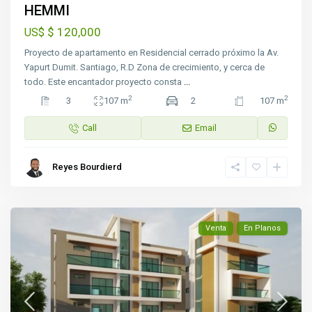
HEMMI
$ 120,000
US$
Proyecto de apartamento en Residencial cerrado próximo la Av.
Yapurt Dumit. Santiago, R.D Zona de crecimiento, y cerca de
todo. Este encantador proyecto consta
...
2
2
3
107 m
2
107 m
Call
Email
Reyes Bourdierd
Venta
En Planos