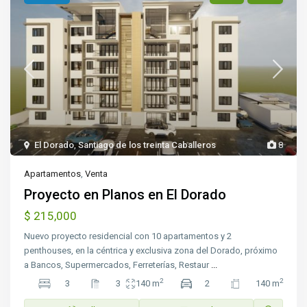
El Dorado
,
Santiago de los treinta Caballeros
8
Apartamentos
,
Venta
Proyecto en Planos en El Dorado
$ 215,000
Nuevo proyecto residencial con 10 apartamentos y 2
penthouses, en la céntrica y exclusiva zona del Dorado, próximo
a Bancos, Supermercados, Ferreterías, Restaur
...
2
2
3
3
140 m
2
140 m