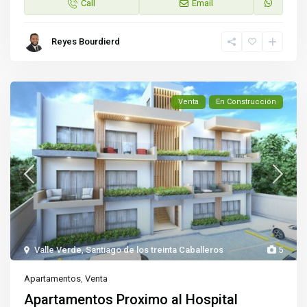
Call
Email
Reyes Bourdierd
Venta
En Construcción
Valle Verde
,
Santiago de los treinta Caballeros
5
Apartamentos
,
Venta
Apartamentos Proximo al Hospital