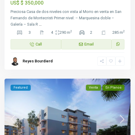
$ 350,000
US$
Preciosa Casa de dos niveles con vista al Morro en venta en San
Fernando de Montecristi Primer nivel: – Marquesina doble –
Galería – Sala R
...
2
2
3
4
290 m
2
285 m
Call
Email
Reyes Bourdierd
Featured
Venta
En Planos